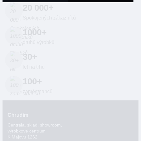
20 000+
Spokojených zákazníků
1000+
druhů výrobků
30+
let na trhu
100+
zaměstnanců
Chrudim
Centrála, sklad, showroom,
výrobkové centrum
K Májovu 1262