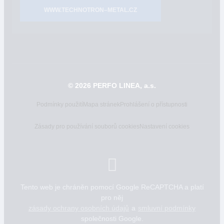
WWW.TECHNOTRON–METAL.CZ
© 2026 PERFO LINEA, a.s.
Podmínky použití
Mapa stránek
Prohlášení o přístupnosti
Zásady pro používání souborů cookies
Nastavení cookies
Tento web je chráněn pomocí Google ReCAPTCHA a platí
pro něj
zásady ochrany osobních údajů
a
smluvní podmínky
společnosti Google.