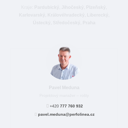
Kraje:
Pardubický, Jihočeský, Plzeňský,
Karlovarský, Královéhradecký, Liberecký,
Ústecký, Středočeský, Praha
Pavel Meduna
Projektový manažer – rošty
+420
777 760 932
pavel.meduna@perfolinea.cz