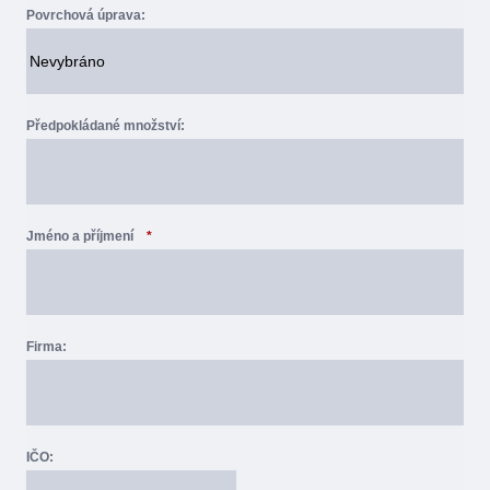
Povrchová úprava:
Předpokládané množství:
Jméno a příjmení
*
Firma:
IČO: