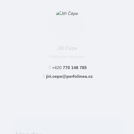
Jiří Čépe
Obchodní manažer
+420
770 148 785
jiri.cepe@perfolinea.cz