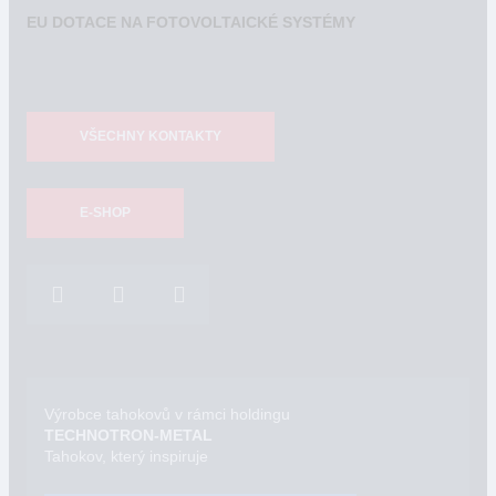
EU DOTACE NA FOTOVOLTAICKÉ SYSTÉMY
VŠECHNY KONTAKTY
E-SHOP
Výrobce tahokovů v rámci holdingu
TECHNOTRON-METAL
Tahokov, který inspiruje