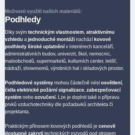
Možnosti využití našich materiálů:
Podhledy
Díky svým
technickým vlastnostem
,
atraktivnímu
vzhledu
a
jednoduché montáži
nachází
kovové
podhledy široké
uplatnění
v interiérech kanceláří,
administrativních budov, univerzit, škol, nemocnic,
maloobchodů, supermarketů, kulturních center, letišť,
nádraží, showroomů, výrobních hal i skladových prostor.
Podhledové systémy
mohou částečně nést
osvětlení
,
čidla elektrické požární signalizace
,
zabezpečovací
systém
nebo
ozvučení
. Lze je doplnit také o přípravu
prvků vzduchotechniky dle požadavků architekta či
projektanta.
Praktickým přínosem kovových podhledů je
cenově
dostupné zakrytí
technických rozvodů pod stropem