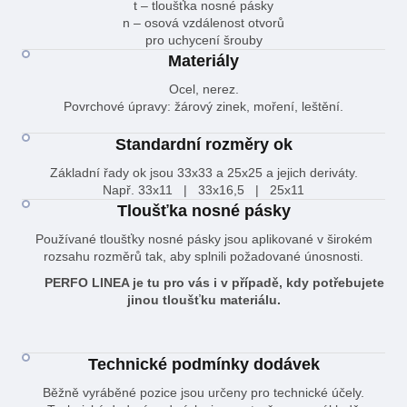
t – tloušťka nosné pásky
n – osová vzdálenost otvorů
pro uchycení šrouby
Materiály
Ocel, nerez.
Povrchové úpravy: žárový zinek, moření, leštění.
Standardní rozměry ok
Základní řady ok jsou 33x33 a 25x25 a jejich deriváty.
Např. 33x11 | 33x16,5 | 25x11
Tloušťka nosné pásky
Používané tloušťky nosné pásky jsou aplikované v širokém
rozsahu rozměrů tak, aby splnili požadované únosnosti.
PERFO LINEA je tu pro vás i v případě, kdy potřebujete
jinou tloušťku materiálu.
Technické podmínky dodávek
Běžně vyráběné pozice jsou určeny pro technické účely.