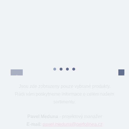
Jsou zde zobrazeny pouze vybrané produkty.
Rádi vám poskytneme informace o celém našem
sortimentu.
Pavel Meduna
- projektový manažer
E-mail:
pavel.meduna@perfolinea.cz