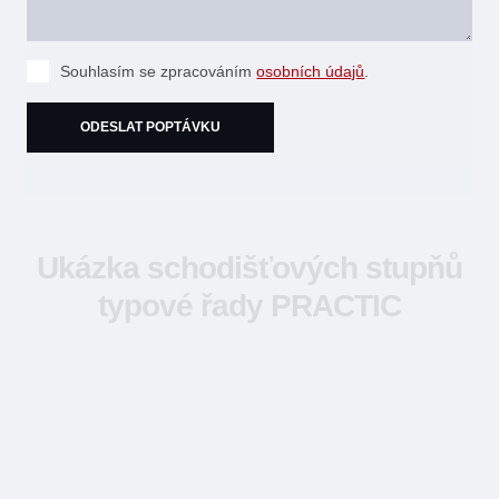
Souhlasím
Souhlasím se zpracováním
osobních údajů
.
se
zpracováním
osobních
ODESLAT POPTÁVKU
údajů
.
Formulář
se
Ukázka schodišťových stupňů
nepodařilo
odeslat.
typové řady PRACTIC